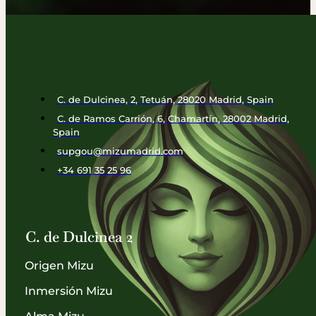
C. de Dulcinea, 2, Tetuán, 28020 Madrid, Spain
C. de Ramos Carrión, 6, Chamartín, 28002 Madrid,
Spain
supgou@mizumadrid.com
+34 691 35 25 96
C. de Dulcinea 2
Origen Mizu
Inmersión Mizu