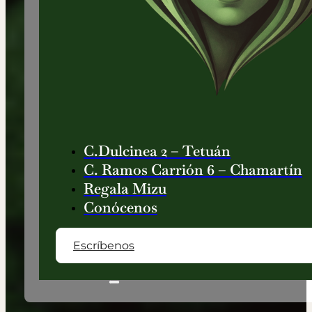
C.Dulcinea 2 – Tetuán
C. Ramos Carrión 6 – Chamartín
Regala Mizu
Conócenos
¿Te interesa nuestra marca? Creamos
Escríbenos
experiencias con propósito.